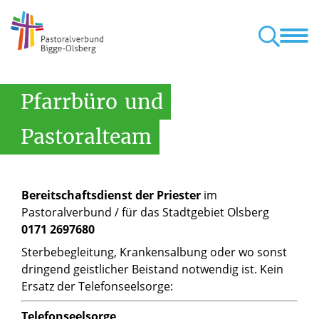
ontakte
Pfarrgemeinden
Beerdigung
Caritas
Gottesdienste
kolaus Wulmeringhausen
onius Eins. Wiemeringhausen
bertus Helmeringhausen
ria Magdalena Gevelinghausen
Laien im Beerdigungsdienst
Caritas St. Antonius Eins. Wiemeringhausen
Caritas St. Hubertus Helmeringhausen
Caritas St. Cyriakus Bruchhausen
Pfarrbüro
und
Pastoralteam
Bereitschaftsdienst der Priester
im
Pastoralverbund / für das Stadtgebiet Olsberg
0171 2697680
Sterbebegleitung, Krankensalbung oder wo sonst
dringend geistlicher Beistand notwendig ist. Kein
Ersatz der Telefonseelsorge:
Telefonseelsorge